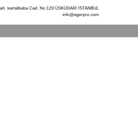
k Mah. kartalbaba Cad. No:120 ÜSKÜDAR/ İSTANBUL
info@agerpro.com