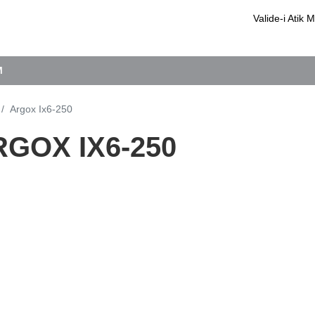
Valide-i Ati
M
Argox Ix6-250
GOX IX6-250