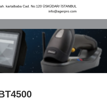
k Mah. kartalbaba Cad. No:120 ÜSKÜDAR/ İSTANBUL
info@agerpro.com
BT4500