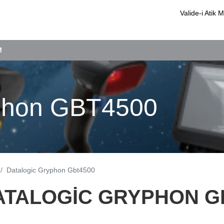
Valide-i Ati
M
yphon GBT4500
Datalogic Gryphon Gbt4500
ATALOGIC GRYPHON G