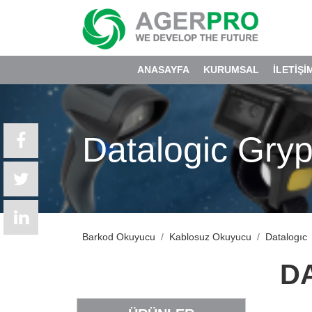
ANASAYFA
KURUMSAL
İLETİŞİ
Datalogic Gr
Barkod Okuyucu
Kablosuz Okuyucu
Datalogıc
D