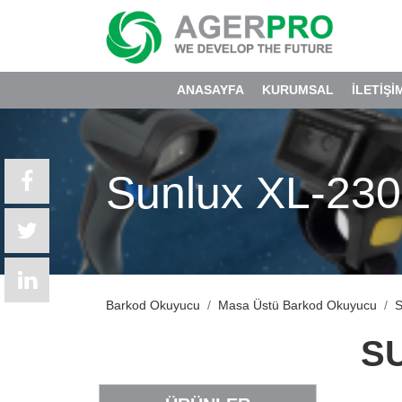
ANASAYFA
KURUMSAL
İLETİŞİ
Sunlux XL-23
Barkod Okuyucu
Masa Üstü Barkod Okuyucu
S
S