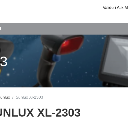
Valide-i Ati
M
03
unlux
Sunlux Xl-2303
UNLUX XL-2303