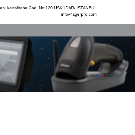
k Mah. kartalbaba Cad. No:120 ÜSKÜDAR/ İSTANBUL
info@agerpro.com